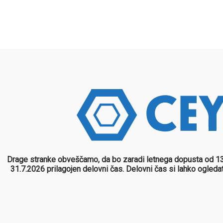
Sobote, nedelje in prazniki zaprto
racunovodstvo@cey.si
OVODSKI PAKETI
PRAVNE STORITVE
KONTAKT
O N
Drage stranke obveščamo, da bo zaradi letnega dopusta od 13
31.7.2026 prilagojen delovni čas. Delovni čas si lahko ogled
stojne Podjetnike v Letu 