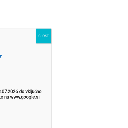
AS
AKTUALNE NOVICE IN NOVOSTI
SLOVENŠČINA
CLOSE
.07.2026 do vključno
ate na www.google.si
2024: Kaj Morate