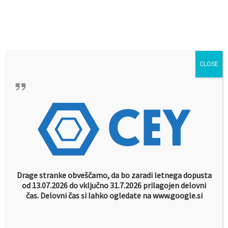
pon.-čet.: 9.00 - 16.00,
Preskoči na vsebino
pet.: 9.00 - 13.00.
Sobote nedelje in prazniki zaprto
Search
CLOSE
Meni
Računovodske storitve in pravno svetovanje
Domov
»
Novice in obvestila
»
neto plača
Drage stranke obveščamo, da bo zaradi letnega dopusta
od 13.07.2026 do vključno 31.7.2026 prilagojen delovni
čas. Delovni čas si lahko ogledate na www.google.si